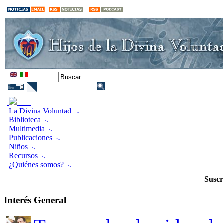
La Divina Voluntad
Biblioteca
Multimedia
Publicaciones
Niños
Recursos
¿Quiénes somos?
Suscr
Interés General