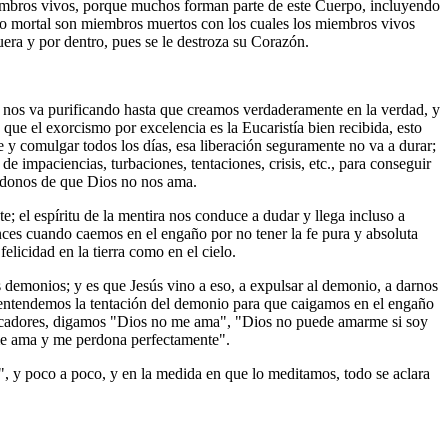
embros vivos, porque muchos forman parte de este Cuerpo, incluyendo
ado mortal son miembros muertos con los cuales los miembros vivos
era y por dentro, pues se le destroza su Corazón.
s nos va purificando hasta que creamos verdaderamente en la verdad, y
que el exorcismo por excelencia es la Eucaristía bien recibida, esto
 y comulgar todos los días, esa liberación seguramente no va a durar;
e impaciencias, turbaciones, tentaciones, crisis, etc., para conseguir
iéndonos de que Dios no nos ama.
; el espíritu de la mentira nos conduce a dudar y llega incluso a
nces cuando caemos en el engaño por no tener la fe pura y absoluta
felicidad en la tierra como en el cielo.
demonios; y es que Jesús vino a eso, a expulsar al demonio, a darnos
ia entendemos la tentación del demonio para que caigamos en el engaño
 pecadores, digamos "Dios no me ama", "Dios no puede amarme si soy
 me ama y me perdona perfectamente".
, y poco a poco, y en la medida en que lo meditamos, todo se aclara