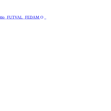
itio
FUTVAL
FEDAM