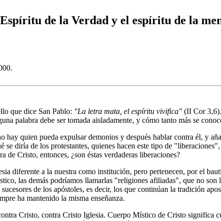
píritu de la Verdad y el espíritu de la me
000.
ello que dice San Pablo:
"La letra mata, el espíritu vivifica"
(II Cor 3,6
guna palabra debe ser tomada aisladamente, y cómo tanto más se conoc
e no hay quien pueda expulsar demonios y después hablar contra él, y a
é se diría de los protestantes, quienes hacen este tipo de "liberaciones",
tra de Cristo, entonces, ¿son éstas verdaderas liberaciones?
esia diferente a la nuestra como institución, pero pertenecen, por el b
tico, las demás podríamos llamarlas "religiones afiliadas", que no son la
 sucesores de los apóstoles, es decir, los que continúan la tradición apos
iempre ha mantenido la misma enseñanza.
ontra Cristo, contra Cristo Iglesia. Cuerpo Místico de Cristo significa