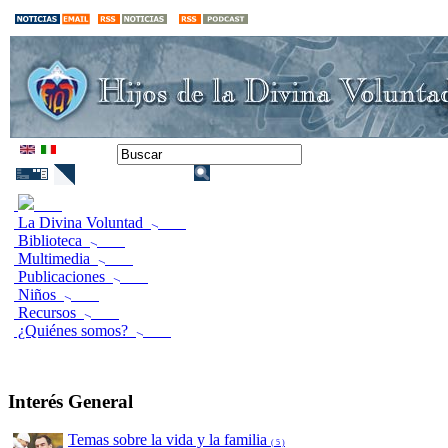
La Divina Voluntad
Biblioteca
Multimedia
Publicaciones
Niños
Recursos
¿Quiénes somos?
Interés General
Temas sobre la vida y la familia
( 5 )