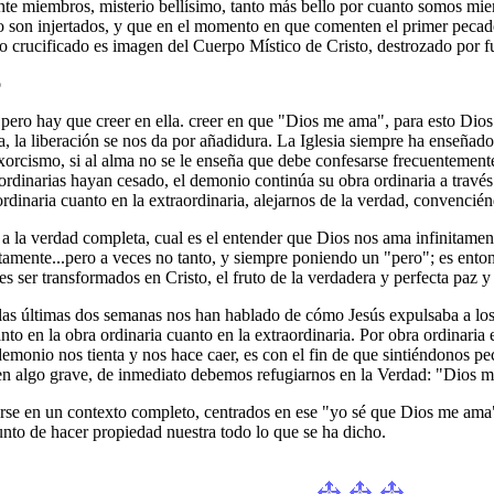
nte miembros, misterio bellísimo, tanto más bello por cuanto somos mi
smo son injertados, y que en el momento en que comenten el primer pec
o crucificado es imagen del Cuerpo Místico de Cristo, destrozado por fu
o
 pero hay que creer en ella. creer en que "Dios me ama", para esto Dio
a, la liberación se nos da por añadidura. La Iglesia siempre ha enseñado 
xorcismo, si al alma no se le enseña que debe confesarse frecuentemente
rdinarias hayan cesado, el demonio continúa su obra ordinaria a través d
a ordinaria cuanto en la extraordinaria, alejarnos de la verdad, convenc
a la verdad completa, cual es el entender que Dios nos ama infinitamente
itamente...pero a veces no tanto, y siempre poniendo un "pero"; es ento
es ser transformados en Cristo, el fruto de la verdadera y perfecta paz y 
las últimas dos semanas nos han hablado de cómo Jesús expulsaba a los 
nto en la obra ordinaria cuanto en la extraordinaria. Por obra ordinar
emonio nos tienta y nos hace caer, es con el fin de que sintiéndonos
 en algo grave, de inmediato debemos refugiarnos en la Verdad: "Dios
se en un contexto completo, centrados en ese "yo sé que Dios me ama"
unto de hacer propiedad nuestra todo lo que se ha dicho.