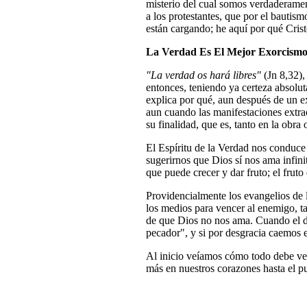
misterio del cual somos verdaderame
a los protestantes, que por el bauti
están cargando; he aquí por qué Crist
La Verdad Es El Mejor Exorcism
"La verdad os hará libres"
(Jn 8,32),
entonces, teniendo ya certeza absolut
explica por qué, aun después de un e
aun cuando las manifestaciones extrao
su finalidad, que es, tanto en la obr
El Espíritu de la Verdad nos conduce 
sugerirnos que Dios sí nos ama infin
que puede crecer y dar fruto; el fruto 
Providencialmente los evangelios de 
los medios para vencer al enemigo, ta
de que Dios no nos ama. Cuando el d
pecador", y si por desgracia caemos
Al inicio veíamos cómo todo debe ver
más en nuestros corazones hasta el p