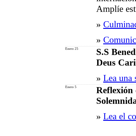
Amplíe est
»
Culminac
»
Comunic
Enero 25
S.S Bened
Deus Cari
»
Lea una s
Enero 5
Reflexión
Solemnida
»
Lea el c