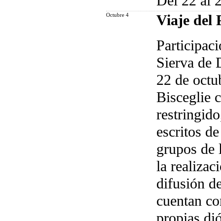
Del 22 al 
Octubre 4
Viaje del 
Participac
Sierva de D
22 de octu
Bisceglie 
restringid
escritos de
grupos de 
la realizac
difusión d
cuentan co
propias dió