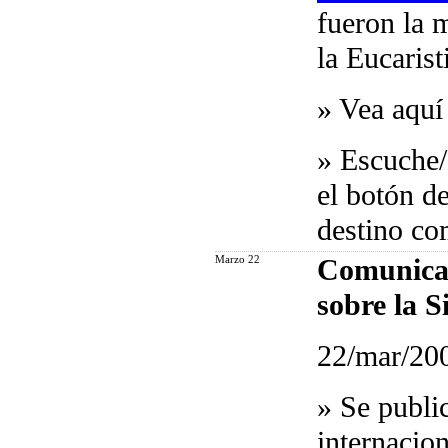
fueron la 
la Eucarist
»
Vea aquí
»
Escuche
el botón d
destino com
Marzo 22
Comunicad
sobre la S
22/mar/20
»
Se publi
internacion