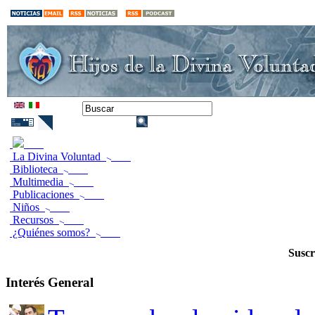
La Divina Voluntad
Biblioteca
Multimedia
Publicaciones
Niños
Recursos
¿Quiénes somos?
Suscr
Interés General