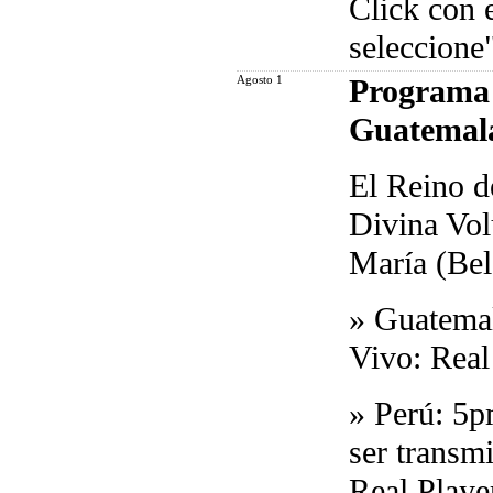
Click con 
seleccione
Agosto 1
Programa 
Guatemala
El Reino d
Divina Vol
María (Be
»
Guatemal
Vivo: Real
»
Perú: 5p
ser transm
Real Play