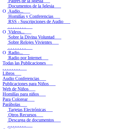
Padres de la Iglesia
Documentos de la Iglesia
Audio...
Homilías y Conferencias
RSS - Suscripciones de Audio
. . . . . . . .
Videos...
Sobre la Divina Voluntad
Sobre Relojes Vivientes
. . . . . . . .
Radio...
Radio por Internet
Todas las Publicaciones
. . . . . . . .
Libros
Audio Conferencias
Publicaciones para Niños
Web de Niños
Homilías para niños
Para Colorear
Parábolas
Tarjetas Electrónicas
Otros Recursos
Descarga de documentos
. . . . . . . .