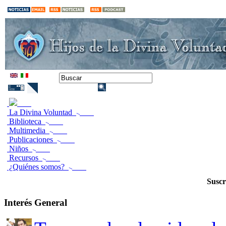
La Divina Voluntad
Biblioteca
Multimedia
Publicaciones
Niños
Recursos
¿Quiénes somos?
Suscr
Interés General