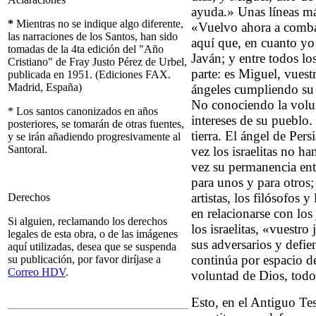
ayuda.» Unas líneas má
*
Mientras no se indique algo diferente,
«Vuelvo ahora a combati
las narraciones de los Santos, han sido
aquí que, en cuanto yo 
tomadas de la 4ta edición del "Año
Javán; y entre todos l
Cristiano" de Fray Justo Pérez de Urbel,
parte: es Miguel, vuest
publicada en 1951. (Ediciones FAX.
Madrid, España)
ángeles cumpliendo su 
No conociendo la volun
* Los santos canonizados en años
intereses de su pueblo. S
posteriores, se tomarán de otras fuentes,
tierra. El ángel de Per
y se irán añadiendo progresivamente al
Santoral.
vez los israelitas no h
vez su permanencia ent
para unos y para otros; 
artistas, los filósofos 
Derechos
en relacionarse con los
Si alguien, reclamando los derechos
los israelitas, «vuestr
legales de esta obra, o de las imágenes
sus adversarios y defien
aquí utilizadas, desea que se suspenda
continúa por espacio de
su publicación, por favor diríjase a
Correo HDV
.
voluntad de Dios, todos
Esto, en el Antiguo Te