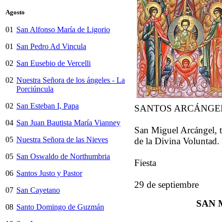
Agosto
01
San Alfonso María de Ligorio
01
San Pedro Ad Vincula
02
San Eusebio de Vercelli
02
Nuestra Señora de los ángeles - La
Porciúncula
02
San Esteban I, Papa
SANTOS ARCÁNGEL
04
San Juan Bautista María Vianney
San Miguel Arcángel, t
05
Nuestra Señora de las Nieves
de la Divina Voluntad.
05
San Oswaldo de Northumbria
Fiesta
06
Santos Justo y Pastor
29 de septiembre
07
San Cayetano
SAN 
08
Santo Domingo de Guzmán