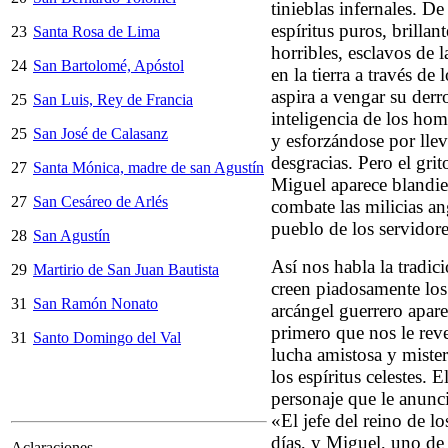
tinieblas infernales. D
espíritus puros, brilla
23
Santa Rosa de Lima
horribles, esclavos de l
24
San Bartolomé, Apóstol
en la tierra a través de
aspira a vengar su derro
25
San Luis, Rey de Francia
inteligencia de los ho
25
San José de Calasanz
y esforzándose por lleva
desgracias. Pero el grit
27
Santa Mónica, madre de san Agustín
Miguel aparece blandie
27
San Cesáreo de Arlés
combate las milicias an
pueblo de los servidor
28
San Agustín
Así nos habla la tradici
29
Martirio de San Juan Bautista
creen piadosamente los
31
San Ramón Nonato
arcángel guerrero apare
primero que nos le rev
31
Santo Domingo del Val
lucha amistosa y mister
los espíritus celestes. 
personaje que le anuncia
«El jefe del reino de l
días, y Miguel, uno de 
Aclaraciones