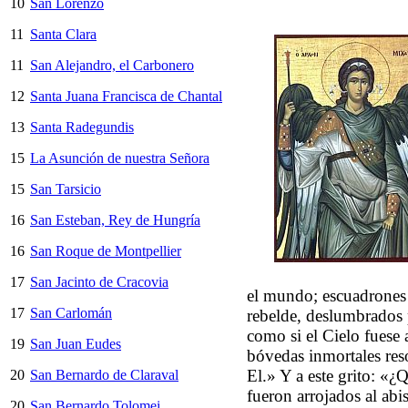
10
San Lorenzo
11
Santa Clara
11
San Alejandro, el Carbonero
12
Santa Juana Francisca de Chantal
13
Santa Radegundis
15
La Asunción de nuestra Señora
15
San Tarsicio
16
San Esteban, Rey de Hungría
16
San Roque de Montpellier
17
San Jacinto de Cracovia
el mundo; escuadrones 
17
San Carlomán
rebelde, deslumbrados 
como si el Cielo fuese 
19
San Juan Eudes
bóvedas inmortales res
El.» Y a este grito: «
20
San Bernardo de Claraval
fueron arrojados al ab
20
San Bernardo Tolomei