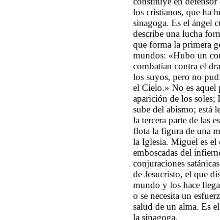
constituye en defensor
los cristianos, que ha h
sinagoga. Es el ángel c
describe una lucha form
que forma la primera ges
mundos: «Hubo un comb
combatían contra el dra
los suyos, pero no pudi
el Cielo.» No es aquel
aparición de los soles;
sube del abismo; está l
la tercera parte de las 
flota la figura de una 
la Iglesia. Miguel es el
emboscadas del infierno,
conjuraciones satánica
de Jesucristo, el que di
mundo y los hace llega
o se necesita un esfuerz
salud de un alma. Es el
la sinagoga.