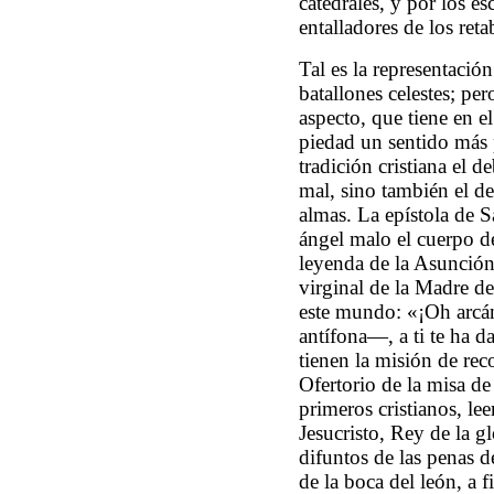
catedrales, y por los esc
entalladores de los reta
Tal es la representació
batallones celestes; p
aspecto, que tiene en e
piedad un sentido más 
tradición cristiana el 
mal, sino también el d
almas. La epístola de S
ángel malo el cuerpo d
leyenda de la Asunción
virginal de la Madre 
este mundo: «¡Oh arcán
antífona—, a ti te ha d
tienen la misión de reco
Ofertorio de la misa de 
primeros cristianos, le
Jesucristo, Rey de la gl
difuntos de las penas d
de la boca del león, a f