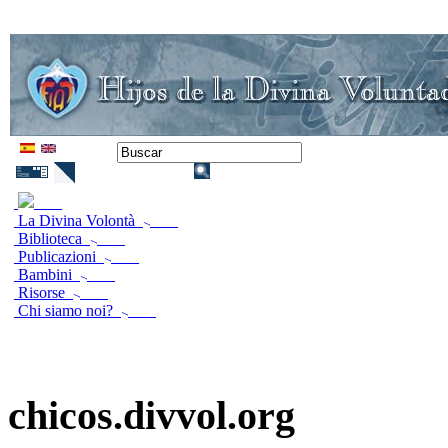
La Divina Volontà
Biblioteca
Publicazioni
Bambini
Risorse
Chi siamo noi?
chicos.divvol.org