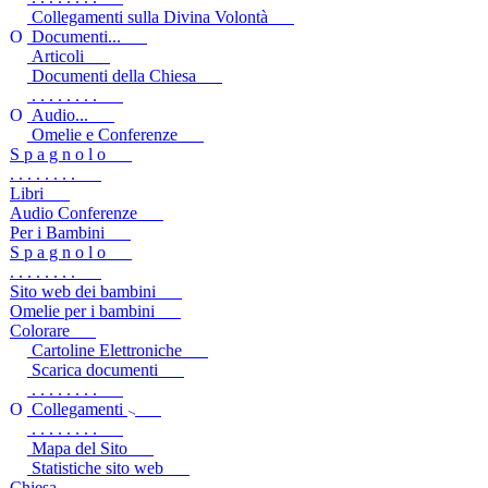
Collegamenti sulla Divina Volontà
Documenti...
Articoli
Documenti della Chiesa
. . . . . . . .
Audio...
Omelie e Conferenze
S p a g n o l o
. . . . . . . .
Libri
Audio Conferenze
Per i Bambini
S p a g n o l o
. . . . . . . .
Sito web dei bambini
Omelie per i bambini
Colorare
Cartoline Elettroniche
Scarica documenti
. . . . . . . .
Collegamenti
. . . . . . . .
Mapa del Sito
Statistiche sito web
Chiesa